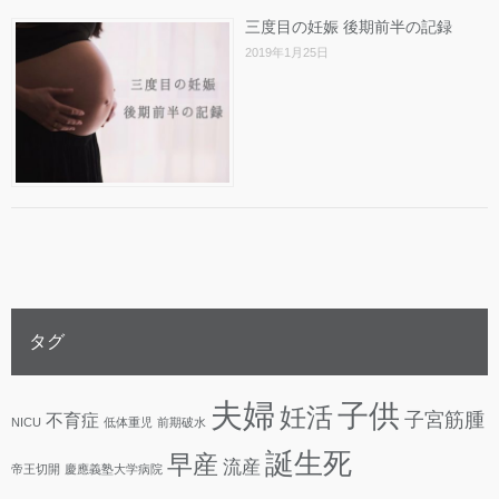
三度目の妊娠 後期前半の記録
2019年1月25日
タグ
夫婦
子供
妊活
子宮筋腫
不育症
NICU
低体重児
前期破水
誕生死
早産
流産
帝王切開
慶應義塾大学病院