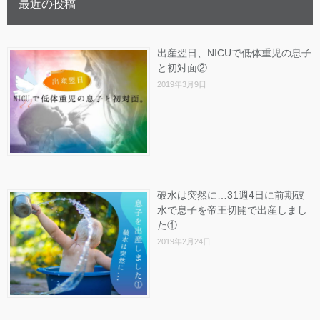
最近の投稿
出産翌日、NICUで低体重児の息子
と初対面②
2019年3月9日
破水は突然に…31週4日に前期破
水で息子を帝王切開で出産しまし
た①
2019年2月24日