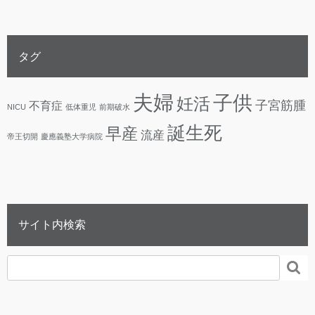
タグ
夫婦
子供
妊活
子宮筋腫
不育症
NICU
低体重児
前期破水
誕生死
早産
流産
帝王切開
慶應義塾大学病院
サイト内検索
