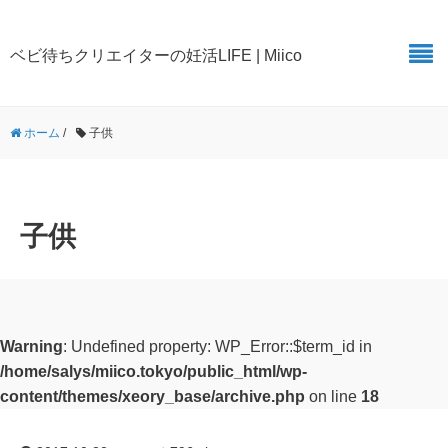
ベビ待ちクリエイターの妊活LIFE | Miico
ホーム
/
子供
子供
Warning
: Undefined property: WP_Error::$term_id in
/home/salys/miico.tokyo/public_html/wp-
content/themes/xeory_base/archive.php
on line
18