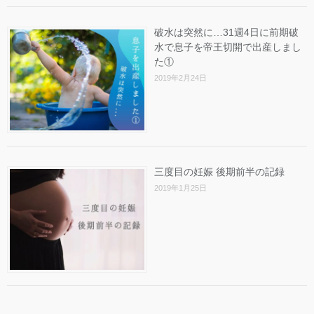
破水は突然に…31週4日に前期破
水で息子を帝王切開で出産しまし
た①
2019年2月24日
三度目の妊娠 後期前半の記録
2019年1月25日