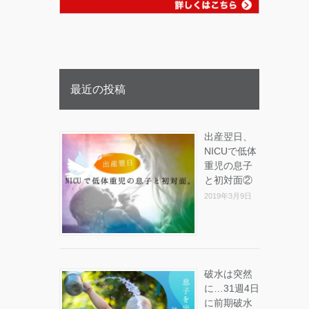
最近の投稿
出産翌日、
NICUで低体
重児の息子
と初対面②
2019年3月9日
破水は突然
に…31週4日
に前期破水