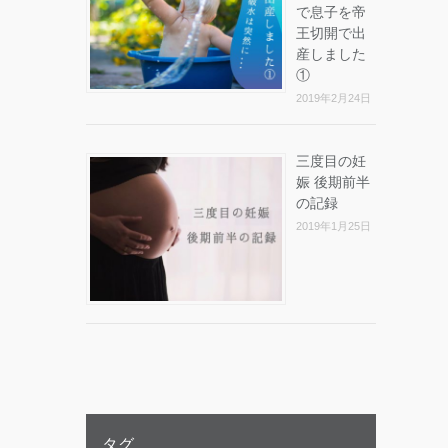
で息子を帝
王切開で出
産しました
①
2019年2月24日
三度目の妊
娠 後期前半
の記録
2019年1月25日
タグ