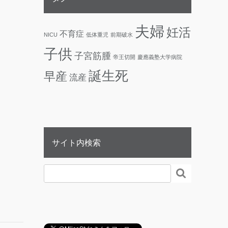
夫婦
妊活
不育症
NICU
低体重児
前期破水
子供
子宮筋腫
帝王切開
慶應義塾大学病院
誕生死
早産
流産
サイト内検索
