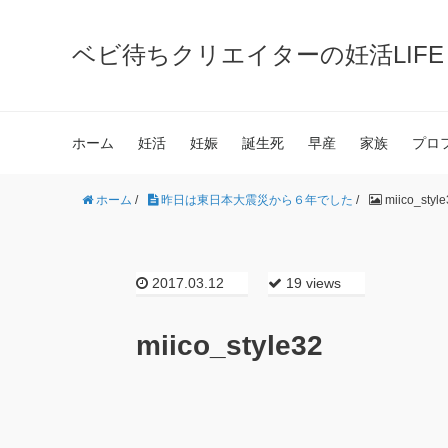
ベビ待ちクリエイターの妊活LIFE | M
ホーム
妊活
妊娠
誕生死
早産
家族
プロ
ホーム
/
昨日は東日本大震災から６年でした
/
miico_style
2017.03.12
19 views
miico_style32